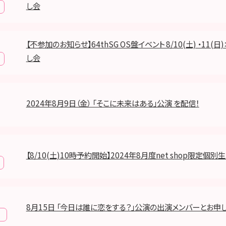
し会
【不参加のお知らせ】64thSG OS盤イベント 8/10(土) ・11(
し会
2024年8月9日（金） 「そこに未来はある」公演 を配信！
【8/10(土)10時予約開始】2024年8月度net shop限定個別生
8月15日 「今日は誰に恋をする？」公演の出演メンバーとお申
報