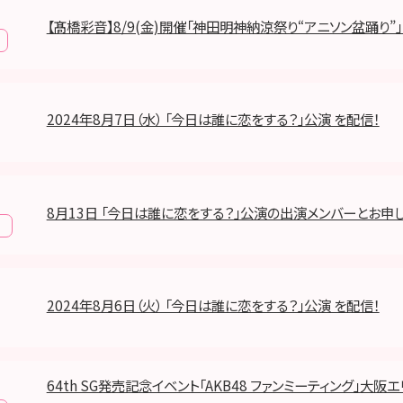
【髙橋彩音】8/9(金)開催「神田明神納涼祭り“アニソン盆踊り”」
2024年8月7日（水） 「今日は誰に恋をする？」公演 を配信！
8月13日 「今日は誰に恋をする？」公演の出演メンバーとお申
報
2024年8月6日（火） 「今日は誰に恋をする？」公演 を配信！
64th SG発売記念イベント「AKB48 ファンミーティング」大阪