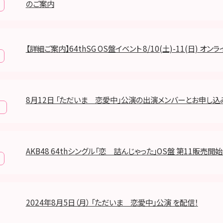
のご案内
【詳細ご案内】64thSG OS盤イベント 8/10(土)-11(日) オ
8月12日 「ただいま 恋愛中」公演の出演メンバーとお申し込
報
AKB48 64thシングル「恋 詰んじゃった」OS盤 第11販売開
2024年8月5日（月） 「ただいま 恋愛中」公演 を配信！