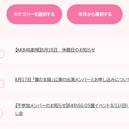
カテゴリーを選択する
年月から選択する
【AKB48劇場】8月18日 休館日のお知らせ
報
8月17日 「僕の太陽」公演の出演メンバーとお申し込みについ
報
【不参加メンバーのお知らせ】64thSG OS盤イベント 8/11(日
し会