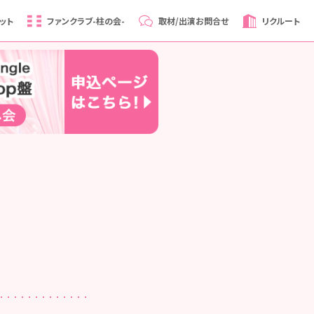
ット
ファンクラブ
-柱の会-
取材/出演
お問合せ
リクルート