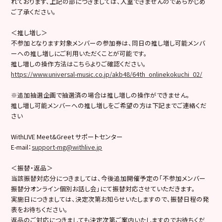
れております、上記の部につきましては、入室できませんのであらかじめ
ご了承ください。
＜推し増し＞
不参加となります対象メンバーの参加券は、同日の推し増し可能メンバ
ーへの推し増しにご利用いただくことが可能です。
推し増しの操作方法はこちらよりご確認ください。
https://www.universal-music.co.jp/akb48/64th_onlinekokuchi_02/
※追加抽選企画で抽選済の場合は推し増しの操作ができません。
推し増し可能メンバーへの推し増しをご希望の方は下記までご連絡くだ
さい
WithLIVE Meet&Greet サポートセンター
E-mail：
support-mg@withlive.jp
＜振替・返品＞
当該振替対応分につきましては、今後追加開催予定の「不参加メンバー
振替分オンライン個別お話し会」にて振替対応させていただきます。
実施日につきましては、決定次第お知らせいたしますので、振替日程の発
表をお待ちください。
返品のご対応につきましても決定次第ご案内いたしますのでお待ちくだ