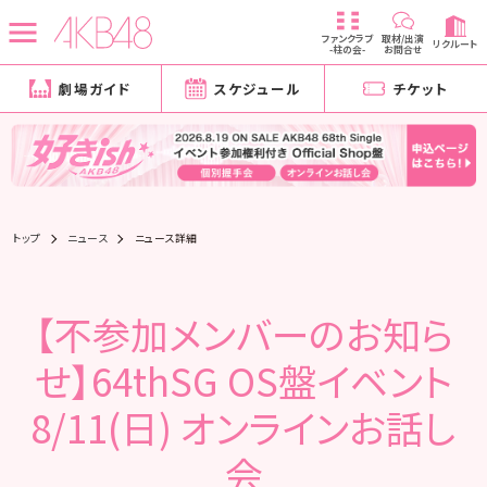
ファンクラブ
取材/出演
リクルート
-柱の会-
お問合せ
劇場ガイド
スケジュール
チケット
トップ
ニュース
ニュース詳細
【不参加メンバーのお知ら
せ】64thSG OS盤イベント
8/11(日) オンラインお話し
会