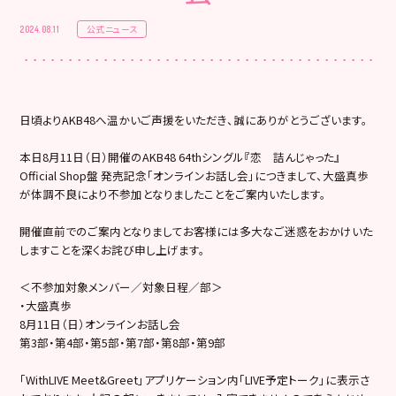
公式ニュース
2024.08.11
日頃よりAKB48へ温かいご声援をいただき、誠にありがとうございます。
本日8月11日（日）開催のAKB48 64thシングル『恋 詰んじゃった』
Official Shop盤 発売記念「オンラインお話し会」につきまして、大盛真歩
が体調不良により不参加となりましたことをご案内いたします。
開催直前でのご案内となりましてお客様には多大なご迷惑をおかけいた
しますことを深くお詫び申し上げます。
＜不参加対象メンバー／対象日程／部＞
・大盛真歩
8月11日（日）オンラインお話し会
第3部・第4部・第5部・第7部・第8部・第9部
「WithLIVE Meet&Greet」アプリケーション内「LIVE予定トーク」に表示さ