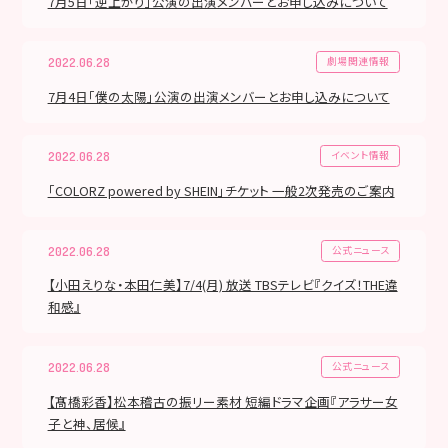
7月5日「逆上がり」公演の出演メンバーとお申し込みについて
劇場関連情報
2022.06.28
7月4日「僕の太陽」公演の出演メンバーとお申し込みについて
イベント情報
2022.06.28
「COLORZ powered by SHEIN」チケット 一般2次発売のご案内
公式ニュース
2022.06.28
【小田えりな・本田仁美】7/4(月) 放送 TBSテレビ『クイズ！THE違
和感』
公式ニュース
2022.06.28
【髙橋彩香】松本稽古の振リー素材 短編ドラマ企画『アラサー女
子と神、居候』