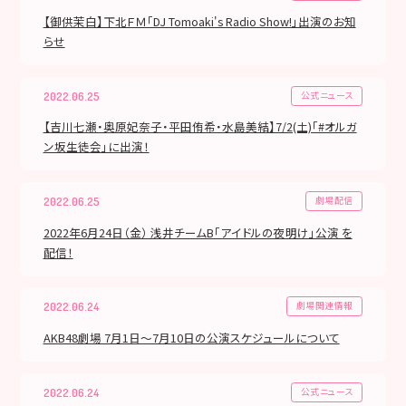
【御供茉白】下北ＦＭ「DJ Tomoaki's Radio Show!」出演のお知
らせ
公式ニュース
2022.06.25
【吉川七瀬・奥原妃奈子・平田侑希・水島美結】7/2(土)「#オルガ
ン坂生徒会」に出演！
劇場配信
2022.06.25
2022年6月24日（金） 浅井チームB「アイドルの夜明け」公演 を
配信！
劇場関連情報
2022.06.24
AKB48劇場 7月1日〜7月10日の公演スケジュールについて
公式ニュース
2022.06.24