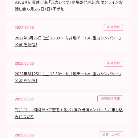
ＡＫＢ４８ 浅井七海 「元カレです」劇場盤発売記念 オンラインお
話し会 ６月２６日（日）不参加
劇場配信
2022.06.26
2022年6月25日（土）18:00～ 向井地チームA「重力シンパシー」
公演 を配信！
劇場配信
2022.06.26
2022年6月25日（土）13:30～ 向井地チームA「重力シンパシー」
公演 を配信！
劇場関連情報
2022.06.25
7月1日 「何回だって恋をする」公演の出演メンバーとお申し込
みについて
公式ニュース
2022.06.25