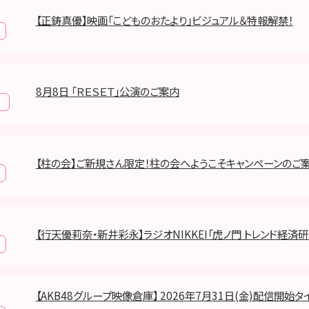
【正鋳真優】映画「こどものおたより」ビジュアル＆特報解禁！
8月8日 「ＲＥＳＥＴ」公演のご案内
報
【柱の会】ご新規さん限定！柱の会へようこそキャンペーンのご
【行天優莉奈・新井彩永】ラジオNIKKEI「虎ノ門 トレンド経済
【AKB48グループ映像倉庫】 2026年7月31日(金)配信開始