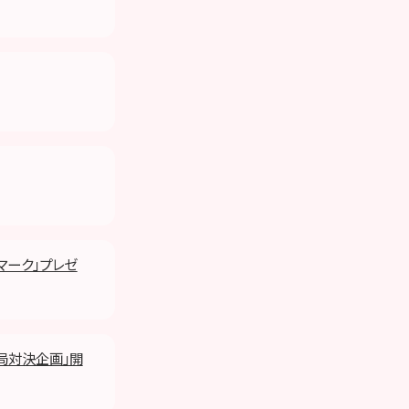
者マーク」プレゼ
一局対決企画」開