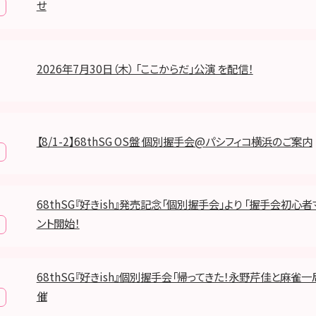
せ
2026年7月30日（木） 「ここからだ」公演 を配信！
【8/1-2】68thSG OS盤 個別握手会@パシフィコ横浜のご案内
68thSG『好きish』発売記念「個別握手会」より 「握手会初心
ント開始！
68thSG『好きish』個別握手会「帰ってきた！永野芹佳と麻雀
催