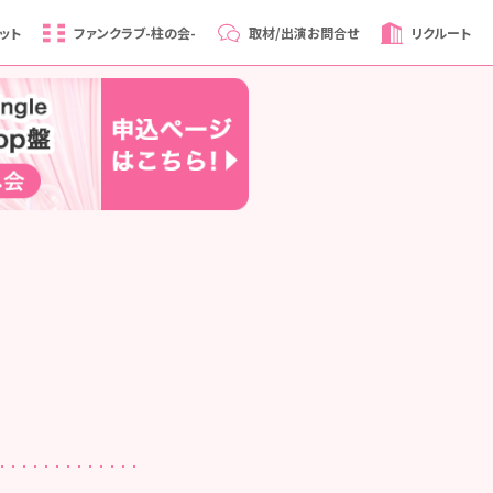
ット
ファンクラブ
-柱の会-
取材/出演
お問合せ
リクルート