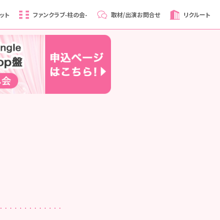
ット
ファンクラブ
-柱の会-
取材/出演
お問合せ
リクルート