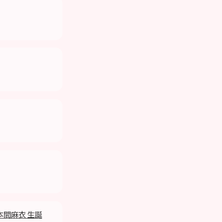
 本間麻衣 生誕