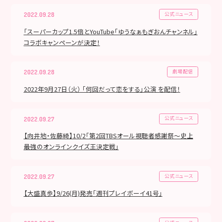
公式ニュース
2022.09.28
「スーパーカップ1.5倍とYouTube「ゆうなぁもぎおんチャンネル」
コラボキャンペーンが決定！
劇場配信
2022.09.28
2022年9月27日（火） 「何回だって恋をする」公演 を配信！
公式ニュース
2022.09.27
【向井地・佐藤綺】10/2「第2回TBSオール視聴者感謝祭〜史上
最強のオンラインクイズ王決定戦」
公式ニュース
2022.09.27
【大盛真歩】9/26(月)発売「週刊プレイボーイ41号」