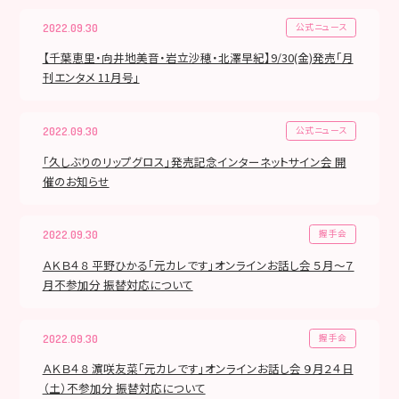
公式ニュース
2022.09.30
【千葉恵里・向井地美音・岩立沙穂・北澤早紀】9/30(金)発売「月
刊エンタメ 11月号」
公式ニュース
2022.09.30
「久しぶりのリップグロス」発売記念インターネットサイン会 開
催のお知らせ
握手会
2022.09.30
ＡＫＢ４８ 平野ひかる「元カレです」オンラインお話し会 ５月～７
月不参加分 振替対応について
握手会
2022.09.30
ＡＫＢ４８ 濵咲友菜「元カレです」オンラインお話し会 ９月２４日
（土）不参加分 振替対応について