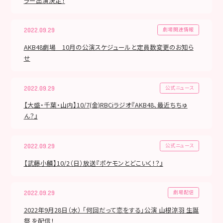
ラー出演決定！
劇場関連情報
2022.09.29
AKB48劇場 10月の公演スケジュールと定員数変更のお知ら
せ
公式ニュース
2022.09.29
【大盛・千葉・山内】10/7(金)RBCiラジオ『AKB48、最近ちちゅ
ん？』
公式ニュース
2022.09.29
【武藤小麟】10/2（日）放送『ポケモンとどこいく！？』
劇場配信
2022.09.29
2022年9月28日（水） 「何回だって恋をする」公演 山根涼羽 生誕
祭 を配信！