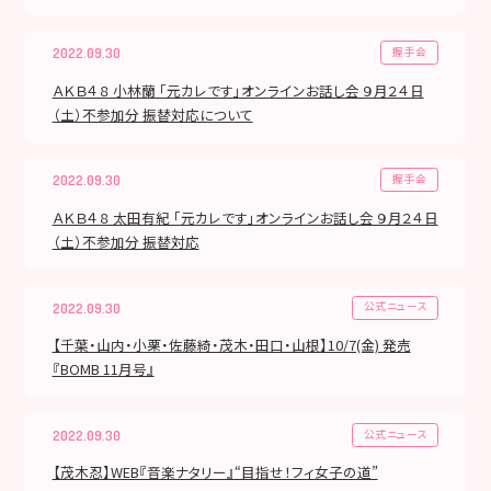
握手会
2022.09.30
ＡＫＢ４８ 小林蘭 「元カレです」オンラインお話し会 ９月２４日
（土）不参加分 振替対応について
握手会
2022.09.30
ＡＫＢ４８ 太田有紀 「元カレです」オンラインお話し会 ９月２４日
（土）不参加分 振替対応
公式ニュース
2022.09.30
【千葉・山内・小栗・佐藤綺・茂木・田口・山根】10/7(金) 発売
『BOMB 11月号』
公式ニュース
2022.09.30
【茂木忍】WEB『音楽ナタリー』“目指せ！フィ女子の道”