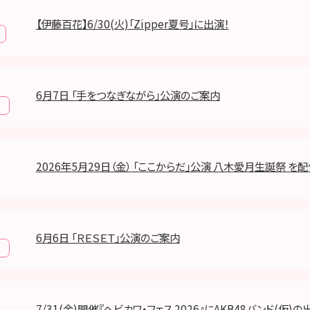
【伊藤百花】6/30(火)「Zipper夏号」に出演！
6月7日 「手をつなぎながら」公演のご案内
報
2026年5月29日（金） 「ここからだ」公演 八木愛月生誕祭 を配
6月6日 「ＲＥＳＥＴ」公演のご案内
報
7/31(金)開催『ヘビカワ・フェス 2026』にAKB48バンド(仮)