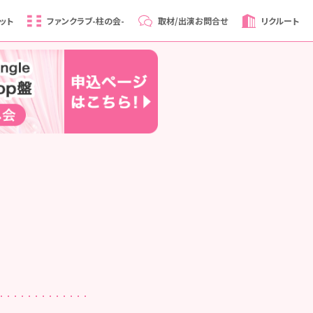
ット
ファンクラブ
-柱の会-
取材/出演
お問合せ
リクルート