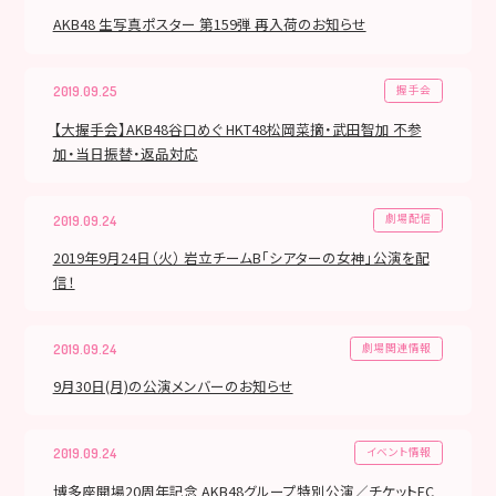
AKB48 生写真ポスター 第159弾 再入荷のお知らせ
握手会
2019.09.25
【大握手会】AKB48谷口めぐ HKT48松岡菜摘・武田智加 不参
加・当日振替・返品対応
劇場配信
2019.09.24
2019年9月24日（火） 岩立チームB「シアターの女神」公演を配
信！
劇場関連情報
2019.09.24
9月30日(月)の公演メンバーのお知らせ
イベント情報
2019.09.24
博多座開場20周年記念 AKB48グループ特別公演／チケットFC