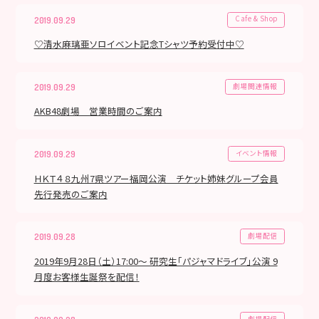
Cafe & Shop
2019.09.29
♡清水麻璃亜ソロイベント記念Tシャツ予約受付中♡
劇場関連情報
2019.09.29
AKB48劇場 営業時間のご案内
イベント情報
2019.09.29
ＨＫＴ４８九州7県ツアー福岡公演 チケット姉妹グループ会員
先行発売のご案内
劇場配信
2019.09.28
2019年9月28日（土）17:00～ 研究生「パジャマドライブ」公演 9
月度お客様生誕祭を配信！
劇場配信