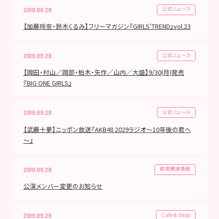
公式ニュース
2019.09.28
【加藤玲奈・鈴木くるみ】フリーマガジン『GIRLS'TREND』vol.23
公式ニュース
2019.09.28
【岡田・村山／岡部・柏木・矢作／山内／大盛】9/30(月)発売
『BIG ONE GIRLS』
公式ニュース
2019.09.28
【武藤十夢】ニッポン放送『AKB48 2029ラジオ～10年後の君へ
～』
劇場関連情報
2019.09.28
公演メンバー変更のお知らせ
Cafe & Shop
2019.09.28