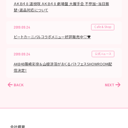
ＡＫＢ４８ 道枝咲 ＡＫＢ４８ 劇場盤 大握手会 不参加・当日振
替・返品対応について
Cafe & Shop
2019.09.24
ビートカーニバルコラボメニュー好評販売中♡♥
公式ニュース
2019.09.24
AKB48篠崎彩奈＆山根涼羽がおくるバトフェスSHOWROOM配
信決定！
BACK
NEXT
会社概要