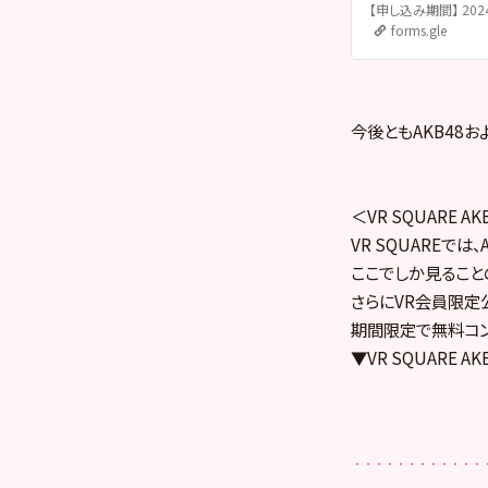
forms.gle
今後ともAKB48およ
＜VR SQUARE 
VR SQUAREで
ここでしか見ること
さらにVR会員限定
期間限定で無料コン
▼VR SQUARE