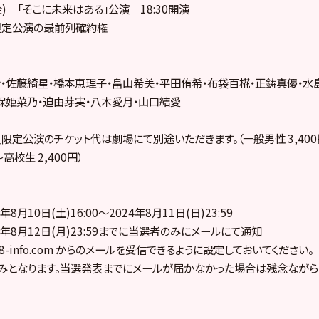
(金) 「そこに未来はある」公演 18:30開演
員限定公演の最前列確約権
・佐藤綺星・橋本恵理子・畠山希美・平田侑希・布袋百椛・正鋳真優・水
保姫菜乃・迫由芽実・八木愛月・山口結愛
会員限定公演のチケット代は劇場にて別途いただきます。（一般男性 3,40
高校生 2,400円）
8月10日(土)16:00～2024年8月11日(日)23:59
年8月12日(月)23:59までに当選者のみにメールにて通知
kb48-info.com からのメールを受信できるように設定しておいてください。
みとなります。当選発表までにメールが届かなかった場合は残念ながら