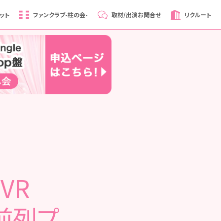
ット
ファンクラブ
-柱の会-
取材/出演
お問合せ
リクルート
VR
前列プ