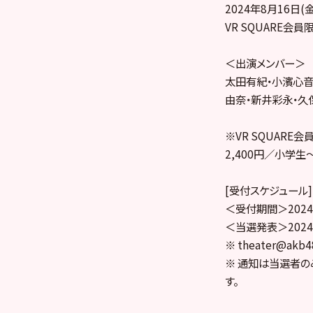
2024年8月16日
VR SQUARE会
＜出演メンバー＞
太田有紀・小濱心音
由奈・新井彩永・久
※VR SQUARE
2,400円／小学生～
[受付スケジュール]
＜受付期間＞2024年
＜当選発表＞2024
※ theater@a
※ 通知は当選者の
す。