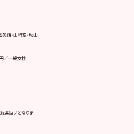
島美結・山﨑空・秋山
0円／一般女性
落選扱いとなりま