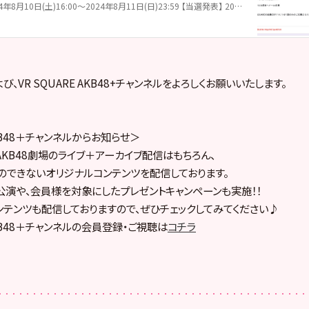
【申し込み期間】 2024年8月10日(土)16:00～2024年8月11日(日)23:59 【当選発表】 2024年8月12日(月)23:59 までに当選者へメール送信 VR SQUAREの会員IDが1つにつき1回のみのご応募となります。重複での応募は無効となります。
び、VR SQUARE AKB48+チャンネルをよろしくお願いいたします。
AKB48＋チャンネルからお知らせ＞
は、AKB48劇場のライブ＋アーカイブ配信はもちろん、
のできないオリジナルコンテンツを配信しております。
公演や、会員様を対象にしたプレゼントキャンペーンも実施！！
テンツも配信しておりますので、ぜひチェックしてみてください♪
 AKB48＋チャンネルの会員登録・ご視聴は
コチラ