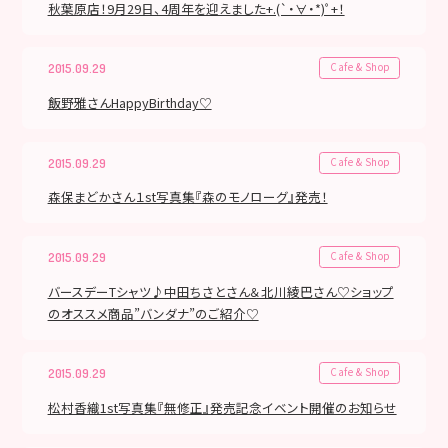
秋葉原店！9月29日、4周年を迎えました+.(`・∀・*)ﾟ+！
Cafe & Shop
2015.09.29
飯野雅さんHappyBirthday♡
Cafe & Shop
2015.09.29
森保まどかさん１st写真集『森のモノローグ』発売！
Cafe & Shop
2015.09.29
バースデーTシャツ♪中田ちさとさん＆北川綾巴さん♡ショップ
のオススメ商品”バンダナ”のご紹介♡
Cafe & Shop
2015.09.29
松村香織1st写真集『無修正』発売記念イベント開催のお知らせ