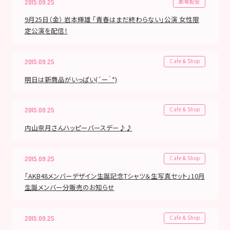
劇場配信
2015.09.25
9月25日（金） 岩本輝雄 「青春はまだ終わらない」公演 女性限
定公演を配信！
Cafe & Shop
2015.09.25
明日は新商品がいっぱい(´ー｀*)
Cafe & Shop
2015.09.25
内山奈月さんハッピーバースデー♪♪
Cafe & Shop
2015.09.25
「AKB48メンバーデザイン生誕記念Tシャツ＆生写真セット」10月
生誕メンバー分販売のお知らせ
Cafe & Shop
2015.09.25