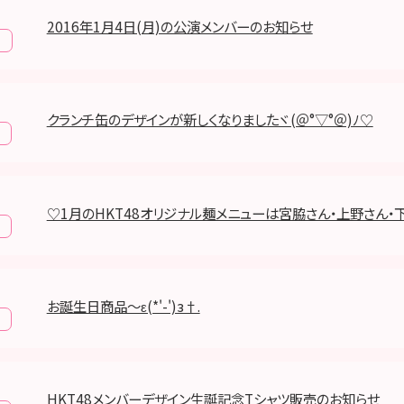
2016年1月4日(月)の公演メンバーのお知らせ
報
クランチ缶のデザインが新しくなりましたヾ(＠°▽°＠)ﾉ♡
♡1月のHKT48オリジナル麺メニューは宮脇さん・上野さん・下
お誕生日商品～ε(*'-')з†.
HKT48メンバーデザイン生誕記念Tシャツ販売のお知らせ