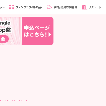
ット
ファンクラブ
-柱の会-
取材/出演
お問合せ
リクルート