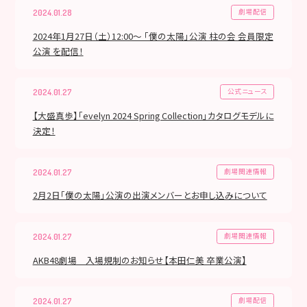
劇場配信
2024.01.28
2024年1月27日（土）12:00～ 「僕の太陽」公演 柱の会 会員限定
公演 を配信！
公式ニュース
2024.01.27
【大盛真歩】「evelyn 2024 Spring Collection」カタログモデルに
決定！
劇場関連情報
2024.01.27
2月2日「僕の太陽」公演の出演メンバーとお申し込みについて
劇場関連情報
2024.01.27
AKB48劇場 入場規制のお知らせ【本田仁美 卒業公演】
劇場配信
2024.01.27