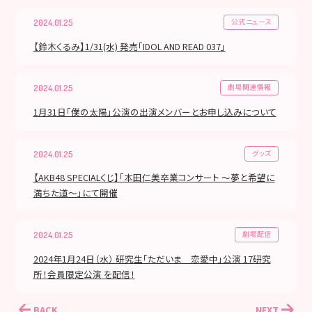
公式ニュース
2024.01.25
【鈴木くるみ】1/31(水) 発売「IDOL AND READ 037」
劇場関連情報
2024.01.25
1月31日「僕の太陽」公演の出演メンバーとお申し込みについて
グッズ
2024.01.25
【AKB48 SPECIALくじ】「本田仁美卒業コンサート ～夢と希望に
満ちた道～」にて開催
劇場配信
2024.01.25
2024年1月24日（水） 研究生「ただいま 恋愛中」公演 17研究
所！会員限定公演 を配信！
BACK
NEXT