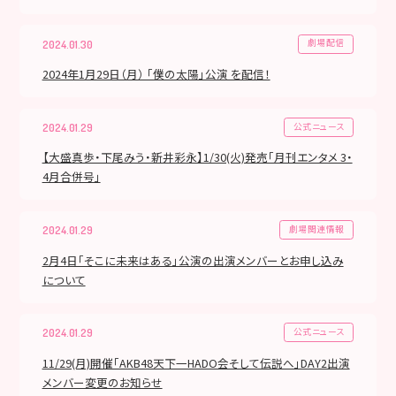
劇場配信
2024.01.30
2024年1月29日（月） 「僕の太陽」公演 を配信！
公式ニュース
2024.01.29
【大盛真歩・下尾みう・新井彩永】1/30(火)発売「月刊エンタメ 3・
4月合併号」
劇場関連情報
2024.01.29
2月4日「そこに未来はある」公演の出演メンバーとお申し込み
について
公式ニュース
2024.01.29
11/29(月)開催「AKB48天下一HADO会そして伝説へ」DAY2出演
メンバー変更のお知らせ