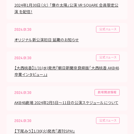
2024年1月30日（火） 「僕の太陽」公演 VR SQUARE 会員限定公
演 を配信！
公式ニュース
2024.01.30
オリジナル新公演初日 延期のお知らせ
公式ニュース
2024.01.30
【大西桃香】1/31(水)発売『朝日新聞奈良県版「大西桃香 AKB48
卒業インタビュー」』
劇場関連情報
2024.01.30
AKB48劇場 2024年2月5日～11日の公演スケジュールについて
公式ニュース
2024.01.30
【下尾みう】1/30(火)発売「週刊SPA!」