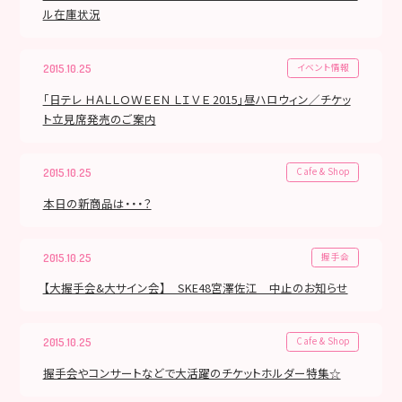
ル在庫状況
イベント情報
2015.10.25
「日テレ ＨＡＬＬＯＷＥＥＮ ＬＩＶＥ 2015」昼ハロウィン／チケッ
ト立見席発売のご案内
Cafe & Shop
2015.10.25
本日の新商品は・・・？
握手会
2015.10.25
【大握手会&大サイン会】 SKE48宮澤佐江 中止のお知らせ
Cafe & Shop
2015.10.25
握手会やコンサートなどで大活躍のチケットホルダー特集☆