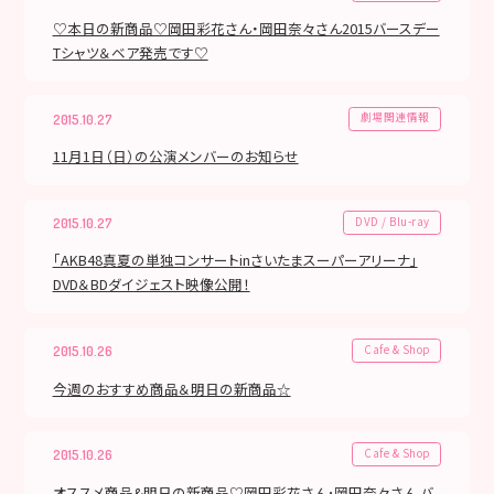
♡本日の新商品♡岡田彩花さん・岡田奈々さん2015バースデー
Tシャツ＆ベア発売です♡
劇場関連情報
2015.10.27
11月1日（日）の公演メンバーのお知らせ
DVD / Blu-ray
2015.10.27
「AKB48真夏の単独コンサートinさいたまスーパーアリーナ」
DVD＆BDダイジェスト映像公開！
Cafe & Shop
2015.10.26
今週のおすすめ商品＆明日の新商品☆
Cafe & Shop
2015.10.26
オススメ商品&明日の新商品♡岡田彩花さん･岡田奈々さん バ