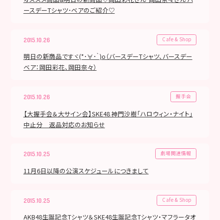
ースデーTシャツ･ベアのご紹介♡
Cafe & Shop
2015.10.26
明日の新商品ですヾ(*･∀･｀)o（バースデーTシャツ、バースデー
ベア：岡田彩花、岡田奈々）
握手会
2015.10.26
【大握手会＆大サイン会】SKE48 神門沙樹「ハロウィン・ナイト」
中止分 返品対応のお知らせ
劇場関連情報
2015.10.25
11月6日以降の公演スケジュールにつきまして
Cafe & Shop
2015.10.25
AKB48生誕記念Tシャツ＆SKE48生誕記念Tシャツ・マフラータオ