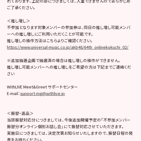
れております、上記の部につきましては、入室できませんのであらかじめ
ご了承ください。
＜推し増し＞
不参加となります対象メンバーの参加券は、同日の推し増し可能メンバ
ーへの推し増しにご利用いただくことが可能です。
推し増しの操作方法はこちらよりご確認ください。
https://www.universal-music.co.jp/akb48/64th_onlinekokuchi_02/
※追加抽選企画で抽選済の場合は推し増しの操作ができません。
推し増し可能メンバーへの推し増しをご希望の方は下記までご連絡くだ
さい
WithLIVE Meet&Greet サポートセンター
E-mail：
support-mg@withlive.jp
＜振替・返品＞
当該振替対応分につきましては、今後追加開催予定の「不参加メンバー
振替分オンライン個別お話し会」にて振替対応させていただきます。
実施日につきましては、決定次第お知らせいたしますので、振替日程の発
表をお待ちください。