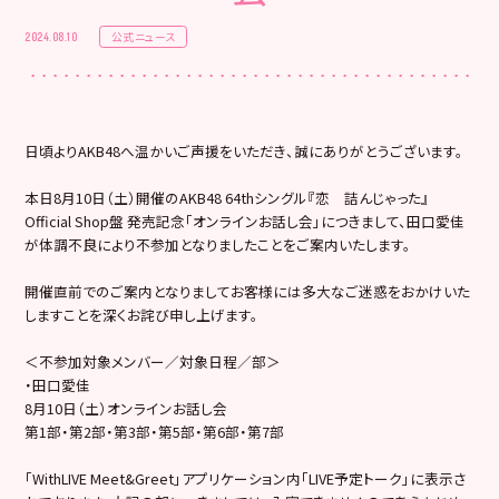
公式ニュース
2024.08.10
日頃よりAKB48へ温かいご声援をいただき、誠にありがとうございます。
本日8月10日（土）開催のAKB48 64thシングル『恋 詰んじゃった』
Official Shop盤 発売記念「オンラインお話し会」につきまして、田口愛佳
が体調不良により不参加となりましたことをご案内いたします。
開催直前でのご案内となりましてお客様には多大なご迷惑をおかけいた
しますことを深くお詫び申し上げます。
＜不参加対象メンバー／対象日程／部＞
・田口愛佳
8月10日（土）オンラインお話し会
第1部・第2部・第3部・第5部・第6部・第7部
「WithLIVE Meet&Greet」アプリケーション内「LIVE予定トーク」に表示さ