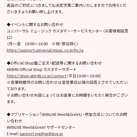
返品のご対応につきましても決定次第ご案内いたしますのでお待ちくだ
さいますようお願い申し上げます。
◆イベントに関するお問い合わせ
ユニバーサル ミュ－ジック カスタマー・サービスセンター（お客様相談窓
口）
（月～金 10:00～18:00 ※祝・祭日除く）
https://support.universal-music.co.jp/hc/ja
◆Official Shop盤ご注文・配送等に関するお問い合わせ
AKB48 Official Shop カスタマーサポート
https://shop.akb48.co.jp/contact
（平日10:00～18:00）
※営業時間外のお問い合わせは翌営業日以降の回答とさせていただい
ております。
※お問い合わせ内容によってはお返事にお時間をいただく場合がござい
ます。
◆アプリケーション「WithLIVE Meet&Greet」・参加方法についてのお問
い合わせ
WithLIVE Meet&Greet サポートセンター
E-mail：
support-mg@withlive.jp