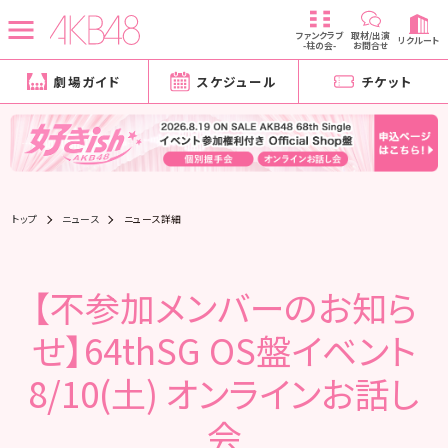
ファンクラブ
取材/出演
リクルート
-柱の会-
お問合せ
劇場ガイド
スケジュール
チケット
トップ
ニュース
ニュース詳細
【不参加メンバーのお知ら
せ】64thSG OS盤イベント
8/10(土) オンラインお話し
会