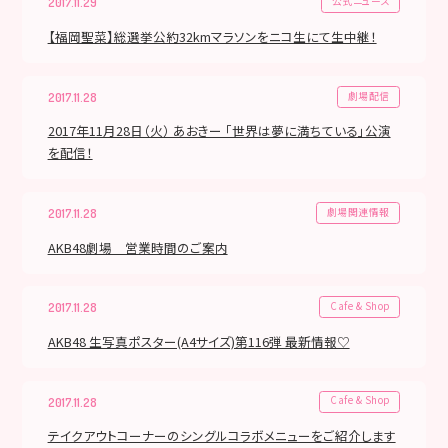
公式ニュース
2017.11.29
【福岡聖菜】総選挙公約32kmマラソンをニコ生にて生中継！
劇場配信
2017.11.28
2017年11月28日（火） あおきー 「世界は夢に満ちている」公演
を配信！
劇場関連情報
2017.11.28
AKB48劇場 営業時間のご案内
Cafe & Shop
2017.11.28
AKB48 生写真ポスター(A4サイズ)第116弾 最新情報♡
Cafe & Shop
2017.11.28
テイクアウトコーナーのシングルコラボメニューをご紹介します