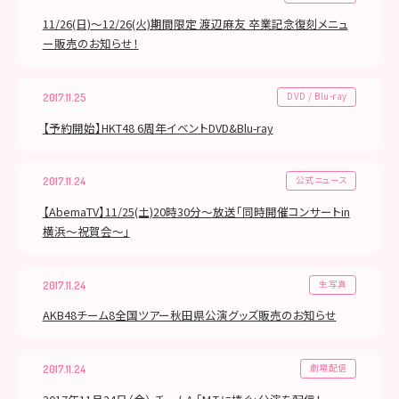
11/26(日)～12/26(火)期間限定 渡辺麻友 卒業記念復刻メニュ
ー販売のお知らせ！
DVD / Blu-ray
2017.11.25
【予約開始】HKT48 6周年イベントDVD&Blu-ray
公式ニュース
2017.11.24
【AbemaTV】11/25(土)20時30分～放送「同時開催コンサートin
横浜～祝賀会～」
生写真
2017.11.24
AKB48チーム8全国ツアー秋田県公演グッズ販売のお知らせ
劇場配信
2017.11.24