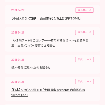
公式ニュース
2021.04.27
【小田えりな・安田叶・山田杏華】5/8(土)発売『BOMB』
公式ニュース
2021.04.26
「AKB48チーム8 全国ツアー～47の素敵な街へ～」茨城県公
演 出演メンバー変更のお知らせ
公式ニュース
2021.04.26
鈴木優香 活動休止のお知らせ
公式ニュース
2021.04.26
【柏木】4/29(木･祝) TFM『太田胃散 presents 内山理名の
Sweet Life』