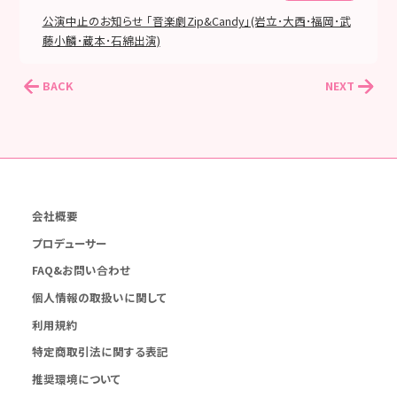
公演中止のお知らせ 「音楽劇Zip&Candy」(岩立･大西･福岡･武
藤小麟･蔵本･石綿出演)
BACK
NEXT
会社概要
プロデューサー
FAQ&お問い合わせ
個人情報の取扱いに関して
利用規約
特定商取引法に関する表記
推奨環境について