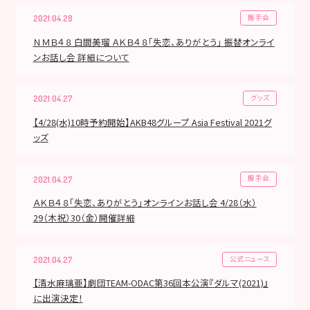
握手会
2021.04.28
ＮＭＢ４８ 白間美瑠 ＡＫＢ４８「失恋、ありがとう」 振替オンライ
ンお話し会 詳細について
グッズ
2021.04.27
【4/28(水)10時予約開始】AKB48グループ Asia Festival 2021グ
ッズ
握手会
2021.04.27
ＡＫＢ４８「失恋、ありがとう」オンラインお話し会 4/28（水）
29（木祝）30（金）開催詳細
公式ニュース
2021.04.27
【清水麻璃亜】劇団TEAM-ODAC第36回本公演『ダルマ(2021)』
に出演決定！