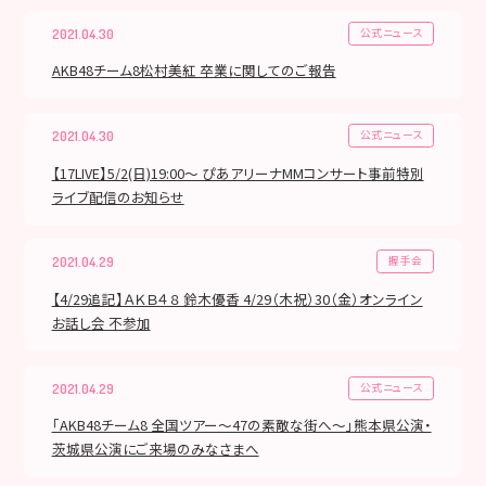
公式ニュース
2021.04.30
AKB48チーム8松村美紅 卒業に関してのご報告
公式ニュース
2021.04.30
【17LIVE】5/2(日)19:00〜 ぴあアリーナMMコンサート事前特別
ライブ配信のお知らせ
握手会
2021.04.29
【4/29追記】ＡＫＢ４８ 鈴木優香 4/29（木祝）30（金）オンライン
お話し会 不参加
公式ニュース
2021.04.29
「AKB48チーム8 全国ツアー～47の素敵な街へ～」熊本県公演・
茨城県公演にご来場のみなさまへ