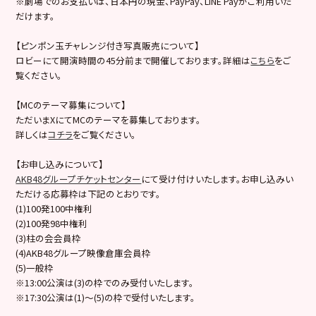
※劇場でのお支払いは、日本円の現金、PayPay、LINE Payがご利用いた
だけます。
【ピンポン玉チャレンジ付き写真販売について】
ロビーにて開演時間の45分前まで開催しております。詳細は
こちら
をご
覧ください。
【MCのテーマ募集について】
ただいまXにてMCのテーマを募集しております。
詳しくは
コチラ
をご覧ください。
【お申し込みについて】
AKB48グループチケットセンター
にて受け付けいたします。お申し込みい
ただける応募枠は下記のとおりです。
(1)100発100中権利
(2)100発98中権利
(3)柱の会会員枠
(4)AKB48グループ映像倉庫会員枠
(5)一般枠
※13:00公演は(3)の枠でのみ受付いたします。
※17:30公演は(1)～(5)の枠で受付いたします。