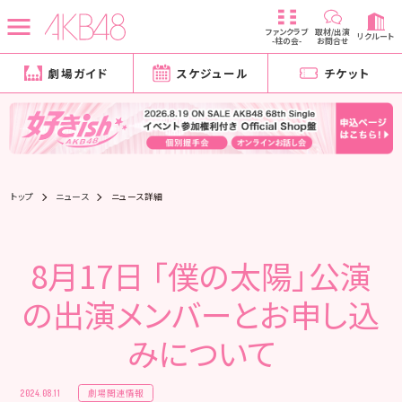
ファンクラブ
取材/出演
リクルート
-柱の会-
お問合せ
劇場ガイド
スケジュール
チケット
トップ
ニュース
ニュース詳細
8月17日 「僕の太陽」公演
の出演メンバーとお申し込
みについて
劇場関連情報
2024.08.11