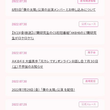
劇場関連情報
2022.07.30
8月5日「僕の太陽」公演の出演メンバーとお申し込みについて
公式ニュース
2022.07.30
【9/23(金)放送】17期研究生のCS初冠番組「AKB48の17期研究
生がロケロケ‼」
握手会
2022.07.30
ＡＫＢ４８ 大盛真歩 「元カレです」オンラインお話し会 ７月３０日
（土）不参加のお知らせ
劇場配信
2022.07.30
2022年7月29日（金） 「僕の太陽」公演 を配信！
公式ニュース
2022.07.29