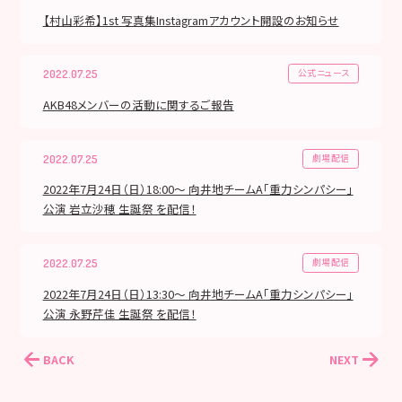
【村山彩希】1st 写真集Instagramアカウント開設のお知らせ
公式ニュース
2022.07.25
AKB48メンバーの活動に関するご報告
劇場配信
2022.07.25
2022年7月24日（日）18:00～ 向井地チームA「重力シンパシー」
公演 岩立沙穂 生誕祭 を配信！
劇場配信
2022.07.25
2022年7月24日（日）13:30～ 向井地チームA「重力シンパシー」
公演 永野芹佳 生誕祭 を配信！
BACK
NEXT