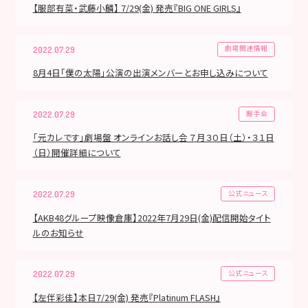
【服部有菜・武藤小麟】 7/29(金) 発売『BIG ONE GIRLS』
劇場関連情報
2022.07.29
8月4日「僕の太陽」公演の出演メンバーとお申し込みについて
握手会
2022.07.29
「元カレです」劇場盤 オンラインお話し会 ７月３０日（土）・３１日
（日）開催詳細について
公式ニュース
2022.07.29
【AKB48グループ映像倉庫】2022年7月29日(金)配信開始タイト
ルのお知らせ
公式ニュース
2022.07.29
【左伴彩佳】本日7/29(金) 発売『Platinum FLASH』