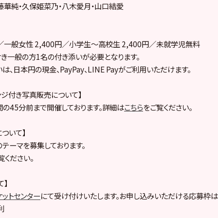
藤華純・久保姫菜乃・八木愛月・山口結愛
円／一般女性 2,400円／小学生～高校生 2,400円／未就学児無料
き一般の方1名の付き添いが必要となります。
、日本円の現金、PayPay、LINE Payがご利用いただけます。
ンジ付き写真販売について】
の45分前まで開催しております。詳細は
こちら
をご覧ください。
について】
のテーマを募集しております。
覧ください。
て】
ケットセンター
にて受け付けいたします。お申し込みいただける応募枠は
利