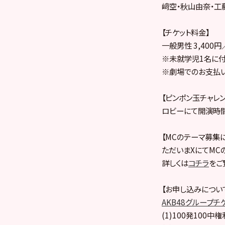
﨑空・秋山由奈・工
【チケット料金】
一般男性 3,400
※未就学児1名に付
※劇場でのお支払いは
【ピンポン玉チャレ
ロビーにて開演時間
【MCのテーマ募集
ただいまXにてMC
詳しくは
コチラ
をご
【お申し込みについ
AKB48グループチ
(1)100発100中権