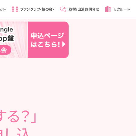
ット
ファンクラブ
-柱の会-
取材/出演
お問合せ
リクルート
する？」
申し込