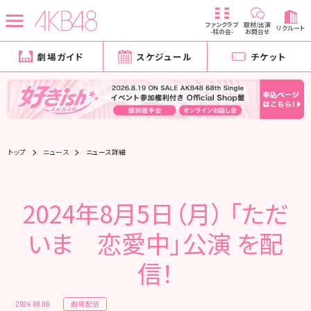
ファンクラブ
取材/出演
リクルート
-柱の会-
お問合せ
劇場ガイド
スケジュール
チケット
トップ
ニュース
ニュース詳細
2024年8月5日（月） 「ただ
いま 恋愛中」公演 を配
信！
劇場配信
2024.08.06