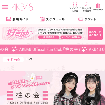
ファンクラブ
取材/出演
リクルート
-柱の会-
お問合せ
劇場ガイド
スケジュール
チケット
トップ
柱の会