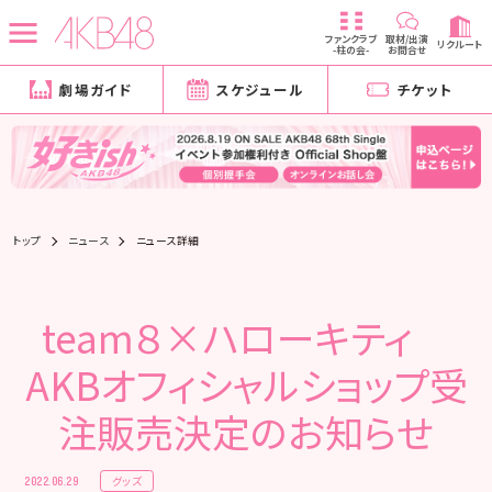
ファンクラブ
取材/出演
リクルート
-柱の会-
お問合せ
劇場ガイド
スケジュール
チケット
トップ
ニュース
ニュース詳細
team８×ハローキティ
AKBオフィシャルショップ受
注販売決定のお知らせ
グッズ
2022.06.29