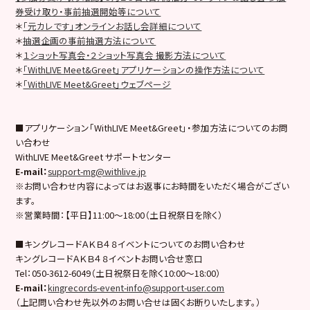
券受け取り・事前抽選開始等について
＊
「元カレです」オンラインお話し会詳細について
＊
抽選企画の事前抽選方法について
＊
１ショット写真会・２ショット写真会 撮影方法について
＊
「WithLIVE Meet&Greet」アプリケーションの操作方法について
＊
「WithLIVE Meet&Greet」ウェブページ
■アプリケーション「WithLIVE Meet&Greet」・参加方法についてのお問
い合わせ
WithLIVE Meet&Greet サポートセンター
E-mail
：
support-mg@withlive.jp
※お問い合わせ内容によってはお返事にお時間をいただく場合がござい
ます。
※営業時間：【平日】11:00〜18:00（土日祝祭日を除く）
■キングレコードＡＫＢ４８イベントについてのお問い合わせ
キングレコードＡＫＢ４８イベントお問い合せ窓口
Tel：050-3612-6049（土日祝祭日を除く10:00〜18:00）
E-mail
：
kingrecords-event-info@support-user.com
（上記問い合わせ先以外のお問い合せは固くお断りいたします。）