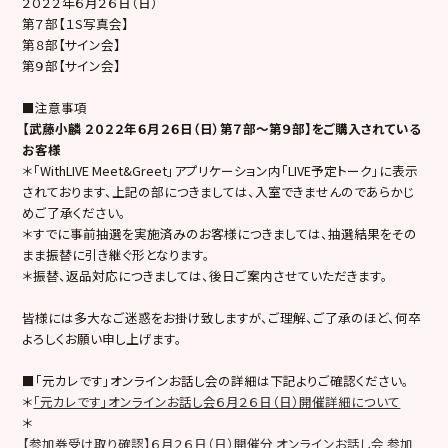
２０２２年６月２６日（日）
第７部【１S写真会】
第８部【サイン会】
第９部【サイン会】
■注意事項
【武藤小麟 ２０２２年６月２６日（日）第７部～第９部】をご購入されている
お客様
＊「WithLIVE Meet&Greet」アプリケーション内「LIVE予定トーク」に表示
されております、上記の部につきましては、入室できませんのであらかじ
めご了承ください。
＊すでに事前抽選を実施済みのお客様につきましては、抽選結果をその
まま振替に引き継ぐ形となります。
＊振替、返品対応につきましては、後日ご案内させていただきます。
皆様には多大なご迷惑をお掛け致しますが、ご理解、ご了承のほど、何卒
よろしくお願い申し上げます。
■「元カレです」オンラインお話し会の詳細は下記よりご確認ください。
＊
「元カレです」オンラインお話し会６月２６日（日）開催詳細について
＊
【参加券受け取り確認】６月２６日（日）開催分 オンラインお話し会 参加