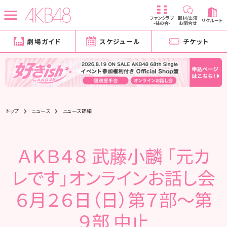
ファンクラブ
取材/出演
リクルート
-柱の会-
お問合せ
劇場ガイド
スケジュール
チケット
トップ
ニュース
ニュース詳細
ＡＫＢ４８ 武藤小麟 「元カ
レです」オンラインお話し会
６月２６日（日）第７部～第
９部 中止