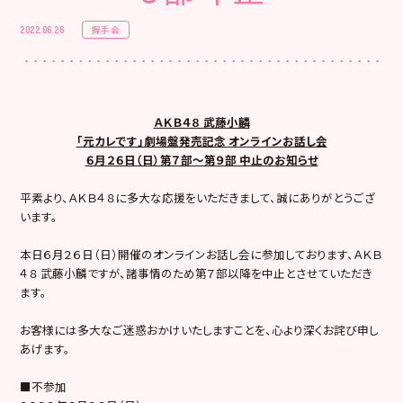
握手会
2022.06.26
ＡＫＢ４８ 武藤小麟
「元カレです」劇場盤発売記念 オンラインお話し会
６月２６日（日）第７部～第９部 中止のお知らせ
平素より、ＡＫＢ４８に多大な応援をいただきまして、誠にありがとうござ
います。
本日６月２６日（日）開催のオンラインお話し会に参加しております、ＡＫＢ
４８ 武藤小麟ですが、諸事情のため第７部以降を中止とさせていただき
ます。
お客様には多大なご迷惑おかけいたしますことを、心より深くお詫び申し
あげます。
■不参加