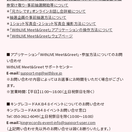
券受け取り・事前抽選開始等について
＊
「元カレです」オンラインお話し会詳細について
＊
抽選企画の事前抽選方法について
＊
１ショット写真会・２ショット写真会 撮影方法について
＊
「WithLIVE Meet&Greet」アプリケーションの操作方法について
＊
「WithLIVE Meet&Greet」ウェブページ
■アプリケーション「WithLIVE Meet&Greet」・参加方法についてのお問
い合わせ
WithLIVE Meet&Greet サポートセンター
E-mail
：
support-mg@withlive.jp
※お問い合わせ内容によってはお返事にお時間をいただく場合がござい
ます。
※営業時間：【平日】11:00〜18:00（土日祝祭日を除く）
■キングレコードＡＫＢ４８イベントについてのお問い合わせ
キングレコードＡＫＢ４８イベントお問い合せ窓口
Tel：050-3612-6049（土日祝祭日を除く10:00〜18:00）
E-mail
：
kingrecords-event-info@support-user.com
（上記問い合わせ先以外のお問い合せは固くお断りいたします。）