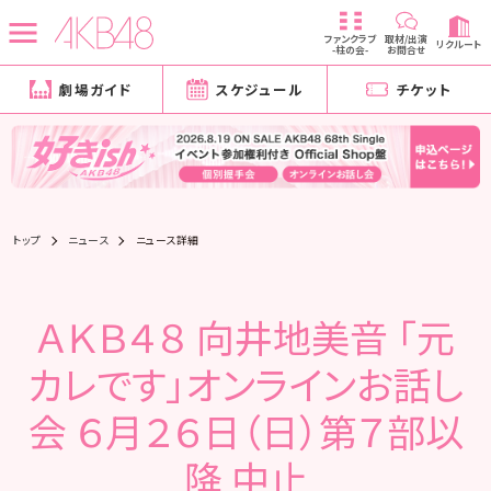
ファンクラブ
取材/出演
リクルート
-柱の会-
お問合せ
劇場ガイド
スケジュール
チケット
トップ
ニュース
ニュース詳細
ＡＫＢ４８ 向井地美音 「元
カレです」オンラインお話し
会 ６月２６日（日）第７部以
降 中止