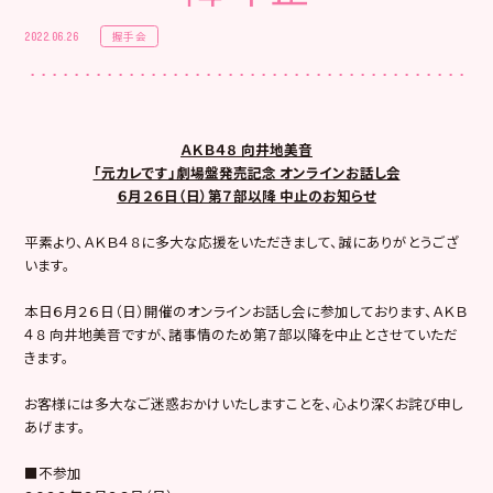
握手会
2022.06.26
ＡＫＢ４８ 向井地美音
「元カレです」劇場盤発売記念 オンラインお話し会
６月２６日（日）第７部以降 中止のお知らせ
平素より、ＡＫＢ４８に多大な応援をいただきまして、誠にありがとうござ
います。
本日６月２６日（日）開催のオンラインお話し会に参加しております、ＡＫＢ
４８ 向井地美音ですが、諸事情のため第７部以降を中止とさせていただ
きます。
お客様には多大なご迷惑おかけいたしますことを、心より深くお詫び申し
あげます。
■不参加