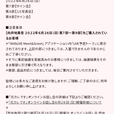
２０２２年６月２６日（日）
第７部【サイン会】
第８部【１Ｓ写真会】
第９部【サイン会】
■注意事項
【向井地美音 ２０２２年６月２６日（日）第７部～第９部】をご購入されてい
るお客様
＊「WithLIVE Meet&Greet」アプリケーション内「LIVE予定トーク」に表示
されております、上記の部につきましては、入室できませんのであらかじ
めご了承ください。
＊すでに事前抽選を実施済みのお客様につきましては、抽選結果をその
まま振替に引き継ぐ形となります。
＊振替、返品対応につきましては、後日ご案内させていただきます。
皆様には多大なご迷惑をお掛け致しますが、ご理解、ご了承のほど、何卒
よろしくお願い申し上げます。
■「元カレです」オンラインお話し会の詳細は下記よりご確認ください。
＊
「元カレです」オンラインお話し会６月２６日（日）開催詳細について
＊
【参加券受け取り確認】６月２６日（日）開催分 オンラインお話し会 参加