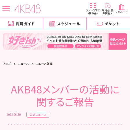
ファンクラブ
取材/出演
リクルート
-柱の会-
お問合せ
劇場ガイド
スケジュール
チケット
トップ
ニュース
ニュース詳細
AKB48メンバーの活動に
関するご報告
公式ニュース
2022.06.30