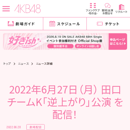
ファンクラブ
取材/出演
リクルート
-柱の会-
お問合せ
劇場ガイド
スケジュール
チケット
トップ
ニュース
ニュース詳細
2022年6月27日（月） 田口
チームK「逆上がり」公演 を
配信！
劇場配信
2022.06.28