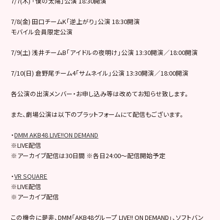
7/7(木) 「僕の太陽」公演 18:30開演
7/8(金) 田口チームK「逆上がり」公演 18:30開演
モバイル会員限定公演
7/9(土) 浅井チームB「アイドルの夜明け」公演 13:30開演／18:00開演
7/10(日) 倉野尾チーム4「サムネイル」公演 13:30開演／18:00開演
各公演の出演メンバー・お申し込み等は改めてお知らせ致します。
また、劇場公演は以下のプラットフォームにて配信もございます。
・
DMM AKB48 LIVE!!ON DEMAND
※LIVE配信
※アーカイブ配信は30日間 ※各日24:00～配信開始予定
・
VR SQUARE
※LIVE配信
※アーカイブ配信
この機会に是非、DMM「AKB48グループ LIVE!! ON DEMAND」、ソフトバン