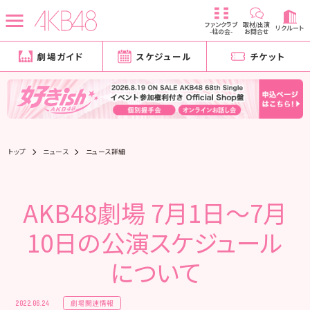
ファンクラブ
取材/出演
リクルート
-柱の会-
お問合せ
劇場ガイド
スケジュール
チケット
トップ
ニュース
ニュース詳細
AKB48劇場 7月1日〜7月
10日の公演スケジュール
について
劇場関連情報
2022.06.24