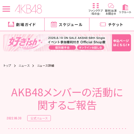
ファンクラブ
取材/出演
リクルート
-柱の会-
お問合せ
劇場ガイド
スケジュール
チケット
トップ
ニュース
ニュース詳細
AKB48メンバーの活動に
関するご報告
公式ニュース
2022.06.30