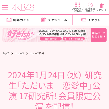
ファンクラブ
取材/出演
リクルート
-柱の会-
お問合せ
劇場ガイド
スケジュール
チケット
トップ
ニュース
ニュース詳細
2024年1月24日（水） 研究
生「ただいま 恋愛中」公
演 17研究所！会員限定公
演 を配信！