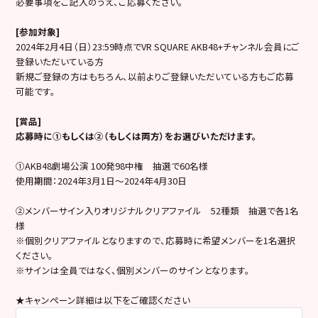
必要事項をご記入のうえ、ご応募ください。
[
参加対象]
2024年2月4日（日）23:59時点でVR SQUARE AKB48+チャンネル会員にご
登録いただいている方
新規ご登録の方はもちろん、以前よりご登録いただいている方もご応募
可能です。
[
賞品]
応募時に①もしくは②（もしくは両方）をお選びいただけます。
①AKB48劇場公演 100発98中権 抽選で60名様
使用期間：2024年3月1日〜2024年4月30日
②メンバーサイン入りオリジナルクリアファイル 52種類 抽選で各1名
様
※個別クリアファイルとなりますので、応募時に希望メンバーを1名選択
ください。
※サインは全員ではなく、個別メンバーのサインとなります。
★キャンペーン詳細は以下をご確認ください