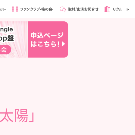
ット
ファンクラブ
-柱の会-
取材/出演
お問合せ
リクルート
の太陽」