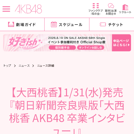
ファンクラブ
取材/出演
リクルート
-柱の会-
お問合せ
劇場ガイド
スケジュール
チケット
トップ
ニュース
ニュース詳細
【大西桃香】1/31(水)発売
『朝日新聞奈良県版「大西
桃香 AKB48 卒業インタビ
ュー」』