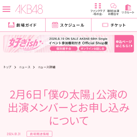
ファンクラブ
取材/出演
リクルート
-柱の会-
お問合せ
劇場ガイド
スケジュール
チケット
トップ
ニュース
ニュース詳細
2月6日「僕の太陽」公演の
出演メンバーとお申し込み
について
劇場関連情報
2024.01.31