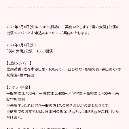
2024年2月6日(火)にAKB48劇場にて実施いたします「僕の太陽」公演の
出演メンバーとお申込みについてご案内いたします。
2024年2月6日(火)
「僕の太陽」公演 18:30開演
【出演メンバー】
黒須遥香・佐々木優佳里・下尾みう・下口ひなな・髙橋彩音・谷口めぐ・徳
永羚海・橋本陽菜
【チケット料金】
一般男性 3,400円／一般女性 2,400円／小学生～高校生 2,400円／未
就学児無料
※未就学児1名に付き一般の方1名の付き添いが必要となります。
※劇場でのお支払いは、日本円の現金、PayPay、LINE Payがご利用いた
だけます。