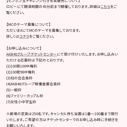
【ピンポン玉チャレンジ付き写真販売について】
ロビーにて開演時間の45分前まで開催しております。詳細は
こちら
をご
覧ください。
【MCのテーマ募集について】
ただいまXにてMCのテーマを募集しております。
詳しくは
コチラ
をご覧ください。
【お申し込みについて】
AKB48グループチケットセンター
にて受け付けいたします。お申し込みい
ただける応募枠は下記のとおりです。
(1)100発100中権利
(2)100発98中権利
(3)柱の会会員枠
(4)AKB48グループ映像倉庫会員枠
(5)一般枠
(6)ファミリーカップル枠
(7)女性小中学生枠
※劇場の定員は250名です。キャンセル待ち当選は1番～100番まで発行
いたします。ご希望の方はチケットセンターでのお申し込み時に手続きを
お願いいたします。