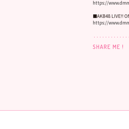
https://www.dmm
■AKB48 LIVE!! 
https://www.dmm
SHARE ME !