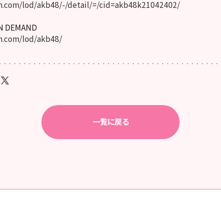
.com/lod/akb48/-/detail/=/cid=akb48k21042402/
ON DEMAND
.com/lod/akb48/
一覧に戻る