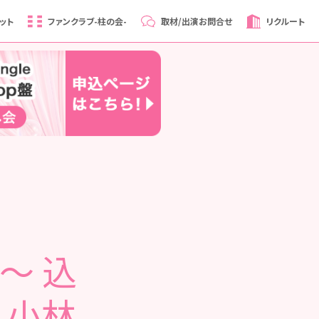
ット
ファンクラブ
-柱の会-
取材/出演
お問合せ
リクルート
0～ 込
 小林