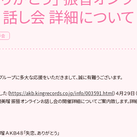
話し会 詳細について
手会
８グループに多大な応援をいただきまして、誠に有難うございます。
した（
https://akb.kingrecords.co.jp/info/003591.html
）４月２９日
白間美瑠 振替オンラインお話し会の開催詳細についてご案内致します。詳
瑠 ＡＫＢ４８「失恋、ありがとう」