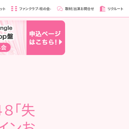
ット
ファンクラブ
-柱の会-
取材/出演
お問合せ
リクルート
４８「失
インお