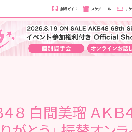
劇場ガイド
スケジュール
チケ
４８ 白間美瑠 ＡＫＢ
ありがとう」 振替オンラ