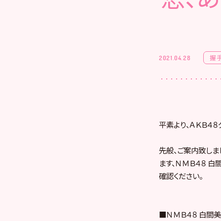
握
2021.04.28
平素より、ＡＫＢ４
先般、ご案内致しま
ます、ＮＭＢ４８ 
確認ください。
■ＮＭＢ４８ 白間美