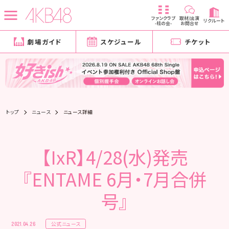
ファンクラブ
取材/出演
リクルート
-柱の会-
お問合せ
劇場ガイド
スケジュール
チケット
トップ
ニュース
ニュース詳細
【IxR】4/28(水)発売
『ENTAME 6月・7月合併
号』
公式ニュース
2021.04.26