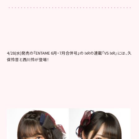
4/28(水)発売の『ENTAME 6月・7月合併号』の IxRの連載「VS IxR」には、久
保怜音と西川怜が登場！