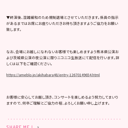
▼終演後、混雑緩和のため規制退場とさせていただきます。係員の指示
があるまではお席にお座りいただきお待ち頂きますようご協力をお願い
致します。
なお、会場にお越しになれないお客様でも楽しめますよう熊本県公演お
よび茨城県公演の夜公演に限りニコニコ生放送にて配信を行います。詳
しくは以下をご確認ください。
https://ameblo.jp/akihabara48/entry-12670149654.html
お客様に安心してお越し頂き、コンサートを楽しめるよう努力してまいり
ますので、何卒ご理解とご協力の程、よろしくお願い申し上げます。
SHARE ME !