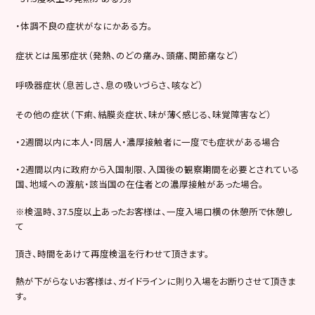
・体調不良の症状がなにかある方。
症状とは風邪症状（発熱、のどの痛み、頭痛、関節痛など）
呼吸器症状（息苦しさ、息の吸いづらさ、咳など）
その他の症状（下痢、結膜炎症状、味が薄く感じる、味覚障害など）
・2週間以内に本人・同居人・濃厚接触者に一度でも症状がある場合
・2週間以内に政府から入国制限、入国後の観察期間を必要とされている
国、地域への渡航・該当国の在住者との濃厚接触があった場合。
※検温時、37.5度以上あったお客様は、一度入場口横の休憩所で休憩し
て
頂き、時間をあけて再度検温を行わせて頂きます。
熱が下がらないお客様は、ガイドラインに則り入場をお断りさせて頂きま
す。