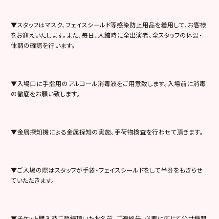
▼スタッフはマスク、フェイスシールド等感染防止用品を着用して、お客様
をお迎えいたします。また、毎日、入館時に全出演者、全スタッフの体温・
体調の確認を行います。
▼⼊場⼝に⼿指⽤のアルコール消毒液をご⽤意致します。入場前に消毒
の徹底をお願い致します。
▼金属探知機による金属探知の実施、手荷物検査を行わせて頂きます。
▼ご入場の際はスタッフが手袋・フェイスシールドをして半券をもぎらせ
ていただきます。
▼チケット購入時ご登録頂いたお名前、ご連絡先、必要に応じて公共機関