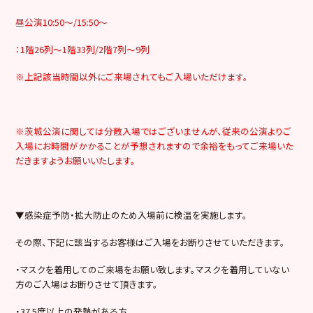
昼公演10:50～/15:50～
：1階26列～1階33列/2階7列～9列
※上記該当時間以外にご来場されてもご入場いただけます。
※茨城公演に関しては分散入場ではございませんが、従来の公演よりご
入場にお時間がかかることが予想されますので余裕をもってご来場いた
だきますようお願いいたします。
▼感染症予防・拡大防止のため入場前に検温を実施します。
その際、下記に該当するお客様はご入場をお断りさせていただきます。
・マスクを着用してのご来場をお願い致します。マスクを着用していない
方のご入場はお断りさせて頂きます。
・37.5度以上の発熱がある方。