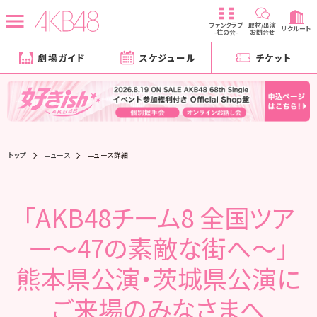
ファンクラブ
取材/出演
リクルート
-柱の会-
お問合せ
劇場ガイド
スケジュール
チケット
トップ
ニュース
ニュース詳細
「AKB48チーム8 全国ツア
ー～47の素敵な街へ～」
熊本県公演・茨城県公演に
ご来場のみなさまへ