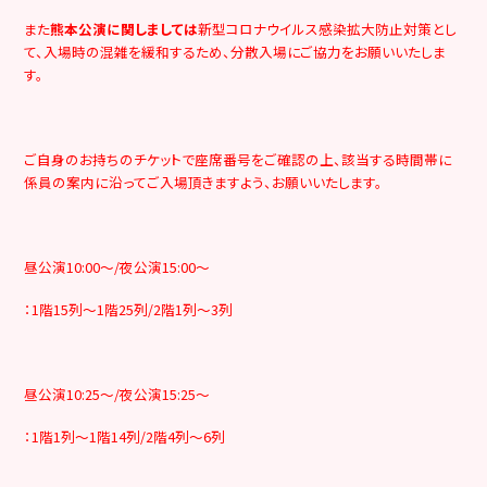
また
熊本公演に関しましては
新型コロナウイルス感染拡大防止対策とし
て、入場時の混雑を緩和するため、分散入場にご協力をお願いいたしま
す。
ご自身のお持ちのチケットで座席番号をご確認の上、該当する時間帯に
係員の案内に沿ってご入場頂きますよう、お願いいたします。
昼公演10:00～/夜公演15:00～
：1階15列～1階25列/2階1列～3列
昼公演10:25～/夜公演15:25～
：1階1列～1階14列/2階4列～6列