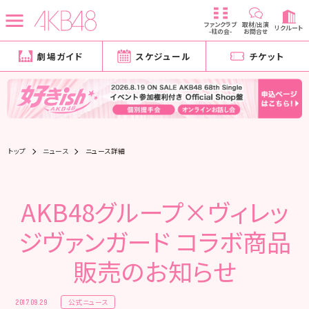
ファンクラブ
取材/出演
リクルート
-柱の会-
お問合せ
劇場ガイド
スケジュール
チケット
トップ
ニュース
ニュース詳細
AKB48グループ×ヴィレッ
ジヴァンガード コラボ商品
販売のお知らせ
公式ニュース
2017.09.29