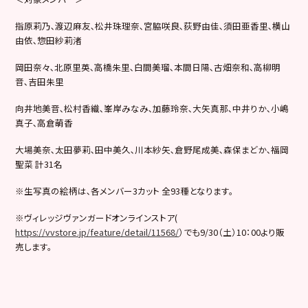
指原莉乃､渡辺麻友､松井珠理奈､宮脇咲良､荻野由佳､須田亜香里､横山
由依､惣田紗莉渚
岡田奈々､北原里英､高橋朱里､白間美瑠､本間日陽､古畑奈和､高柳明
音､吉田朱里
向井地美音､松村香織､峯岸みなみ､加藤玲奈､大矢真那､中井りか､小嶋
真子､高倉萌香
大場美奈､太田夢莉､田中美久､川本紗矢､倉野尾成美､森保まどか､福岡
聖菜 計31名
※生写真の絵柄は､各メンバー3カット 全93種となります。
※ヴィレッジヴァンガードオンラインストア(
https://vvstore.jp/feature/detail/11568/
）でも9/30（土）10：00より販
売します。