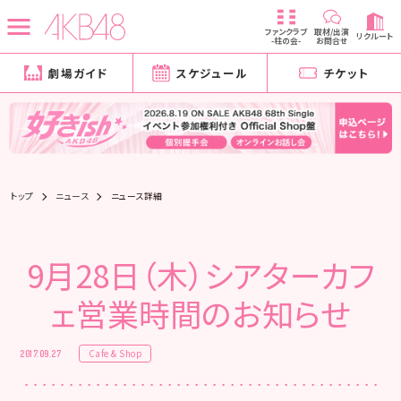
ファンクラブ
取材/出演
リクルート
-柱の会-
お問合せ
劇場ガイド
スケジュール
チケット
トップ
ニュース
ニュース詳細
9月28日（木）シアターカフ
ェ営業時間のお知らせ
Cafe & Shop
2017.09.27