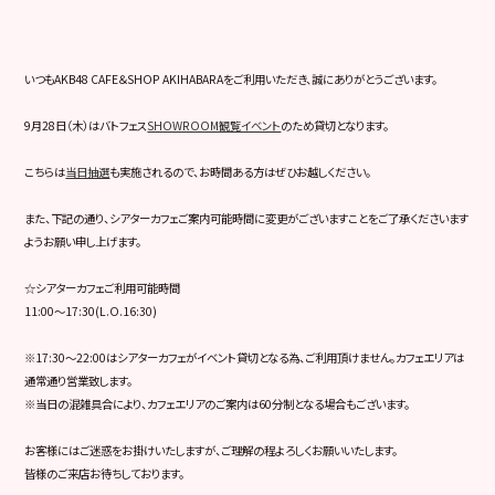
いつもAKB48 CAFE＆SHOP AKIHABARAをご利用いただき、誠にありがとうございます。
9月28日（木）はバトフェス
SHOWROOM観覧イベント
のため貸切となります。
こちらは
当日抽選
も実施されるので、お時間ある方はぜひお越しください。
また、下記の通り、シアターカフェご案内可能時間に変更がございますことをご了承くださいます
ようお願い申し上げます。
☆シアターカフェご利用可能時間
11:00～17:30(L.O.16:30)
※17:30～22:00はシアターカフェがイベント貸切となる為、ご利用頂けません。カフェエリアは
通常通り営業致します。
※当日の混雑具合により、カフェエリアのご案内は60分制となる場合もございます。
お客様にはご迷惑をお掛けいたしますが、ご理解の程よろしくお願いいたします。
皆様のご来店お待ちしております。