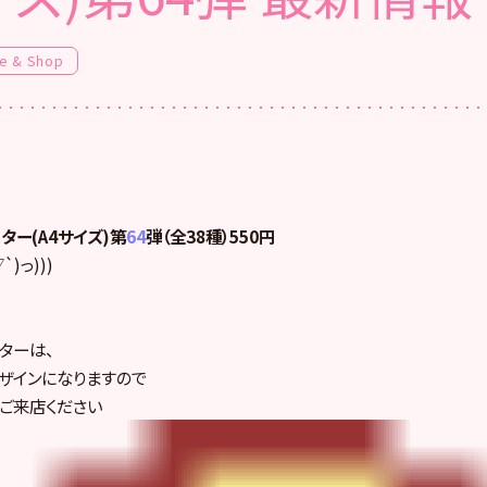
e & Shop
ター(A4サイズ)第
64
弾（全38種）550円
)っ)))
スターは、
ザインになりますので
ご来店ください