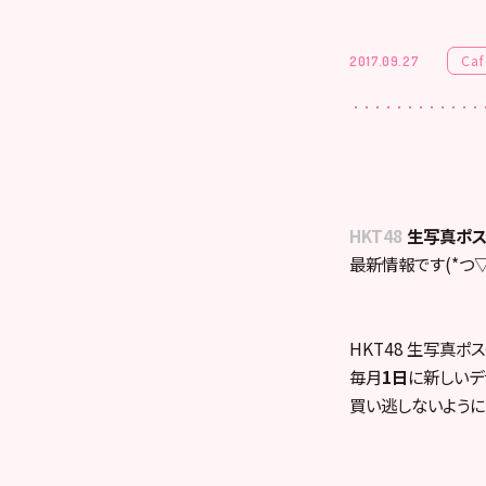
Caf
2017.09.27
HKT48
生写真ポス
最新情報です(*つ▽`
HKT48 生写真ポ
毎月
1日
に新しいデ
買い逃しないように