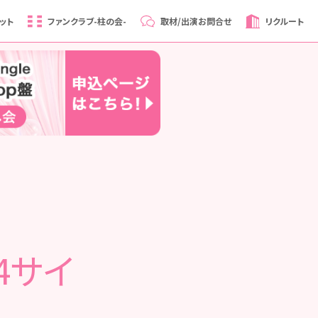
ット
ファンクラブ
-柱の会-
取材/出演
お問合せ
リクルート
4サイ