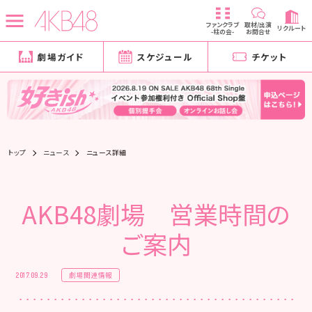
ファンクラブ
取材/出演
リクルート
-柱の会-
お問合せ
劇場ガイド
スケジュール
チケット
トップ
ニュース
ニュース詳細
AKB48劇場 営業時間の
ご案内
劇場関連情報
2017.09.29