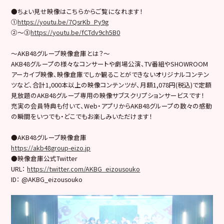
●ちょい見せ映像はこちらからご覧になれます！
①
https://youtu.be/7QsrKb_Py9g
②〜③
https://youtu.be/fCTdv9ch5B0
～AKB48グループ映像倉庫とは？～
AKB48グループの様々なコンサートや劇場公演、TV番組やSHOWROOM
アーカイブ映像、映像倉庫でしか観ることができないオリジナルコンテン
ツなど、合計1,000本以上の映像コンテンツが、月額1,078円(税込)で定額
見放題のAKB48グループ専用の映像サブスクリプションサービスです！
充実の会員特典も付いて、Web・アプリからAKB48グループの数々の感動
の瞬間をいつでも・どこでもお楽しみいただけます！
●AKB48グループ映像倉庫
https://akb48group-eizo.jp
●映像倉庫公式Twitter
URL：
https://twitter.com/AKBG_eizousouko
ID： @AKBG_eizousouko