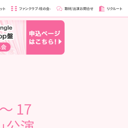
ット
ファンクラブ
-柱の会-
取材/出演
お問合せ
リクルート
～ 17
」公演