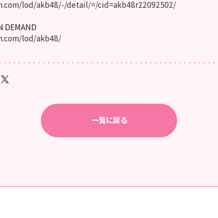
.com/lod/akb48/-/detail/=/cid=akb48r22092502/
ON DEMAND
.com/lod/akb48/
一覧に戻る