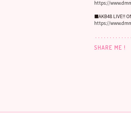
https://www.dmm
■AKB48 LIVE!! 
https://www.dmm
SHARE ME !