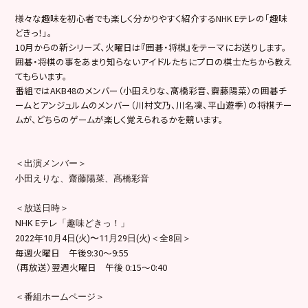
様々な趣味を初心者でも楽しく分かりやすく紹介するNHK Eテレの「趣味
どきっ！」。
10月からの新シリーズ、火曜日は『
囲碁・将棋』をテーマにお送りします。
囲碁・
将棋の事をあまり知らないアイドルたちにプロの棋士たちから教え
てもらいます。
番組ではAKB48のメンバー（小田えりな、髙橋彩音、
齋藤陽菜）の囲碁チ
ームとアンジュルムのメンバー（川村文乃、
川名凜、平山遊季）の将棋チー
ムが、
どちらのゲームが楽しく覚えられるかを競います。
＜出演メンバー＞
小田えりな、齋藤陽菜、髙橋彩音
＜放送日時＞
NHK Eテレ「趣味どきっ！」
2022年10月4日(火)〜11月29日(火)＜全8回＞
毎週火曜日 午後9:30～9:55
（再放送）翌週火曜日 午後 0:15～0:40
＜番組ホームページ＞