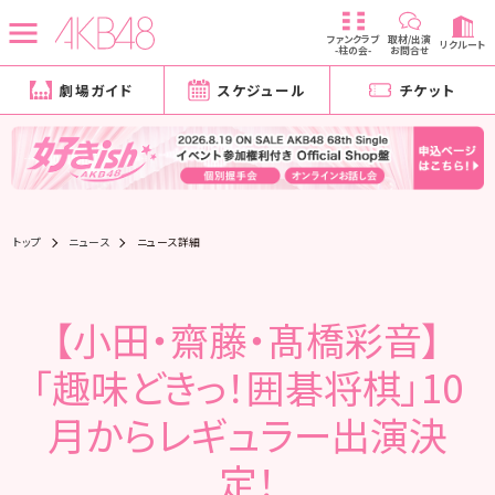
ファンクラブ
取材/出演
リクルート
-柱の会-
お問合せ
劇場ガイド
スケジュール
チケット
トップ
ニュース
ニュース詳細
【小田・齋藤・髙橋彩音】
「趣味どきっ！囲碁将棋」10
月からレギュラー出演決
定！