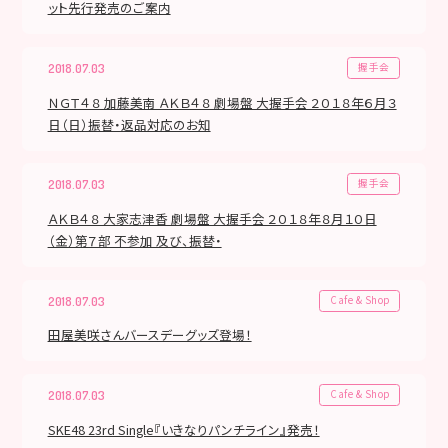
ット先行発売のご案内
握手会
2018.07.03
ＮＧＴ４８ 加藤美南 ＡＫＢ４８ 劇場盤 大握手会 ２０１８年６月３
日（日）振替・返品対応のお知
握手会
2018.07.03
ＡＫＢ４８ 大家志津香 劇場盤 大握手会 ２０１８年８月１０日
（金）第７部 不参加 及び、振替・
Cafe & Shop
2018.07.03
田屋美咲さんバースデーグッズ登場！
Cafe & Shop
2018.07.03
SKE48 23rd Single『いきなりパンチライン』発売！