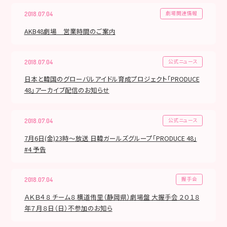
劇場関連情報
2018.07.04
AKB48劇場 営業時間のご案内
公式ニュース
2018.07.04
日本と韓国のグローバルアイドル育成プロジェクト「PRODUCE
48」アーカイブ配信のお知らせ
公式ニュース
2018.07.04
7月6日(金)23時～放送 日韓ガールズグループ「PRODUCE 48」
#4 予告
握手会
2018.07.04
ＡＫＢ４８ チーム８ 横道侑里（静岡県）劇場盤 大握手会 ２０１８
年７月８日（日）不参加のお知ら