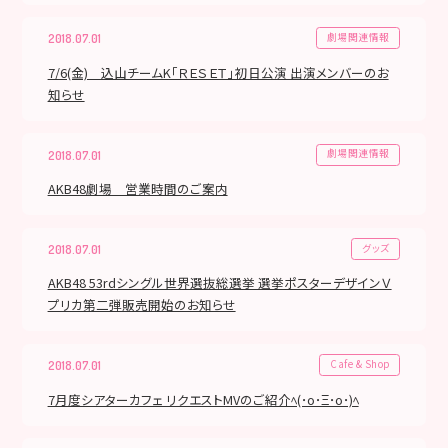
劇場関連情報
2018.07.01
7/6(金) 込山チームK「ＲＥＳＥＴ」初日公演 出演メンバーのお
知らせ
劇場関連情報
2018.07.01
AKB48劇場 営業時間のご案内
グッズ
2018.07.01
AKB48 53rdシングル世界選抜総選挙 選挙ポスターデザインＶ
プリカ第二弾販売開始のお知らせ
Cafe & Shop
2018.07.01
7月度シアターカフェ リクエストMVのご紹介ﾍ(･o･Ξ･o･)ﾍ