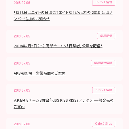
イベント情報
2018.07.06
「8月8日はエイトの日 夏だ！エイトだ！ピッと祭り 2018」出演メ
ンバー追加のお知らせ
劇場配信
2018.07.05
2018年7月5日（木） 岡部チームA 「目撃者」公演を配信！
劇場関連情報
2018.07.05
AKB48劇場 営業時間のご案内
イベント情報
2018.07.05
ＡＫＢ４８チーム８舞台「KISS KISS KISS」／チケット一般発売の
ご案内
Cafe & Shop
2018.07.05