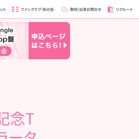
ット
ファンクラブ
-柱の会-
取材/出演
お問合せ
リクルート
誕記念T
ラータ