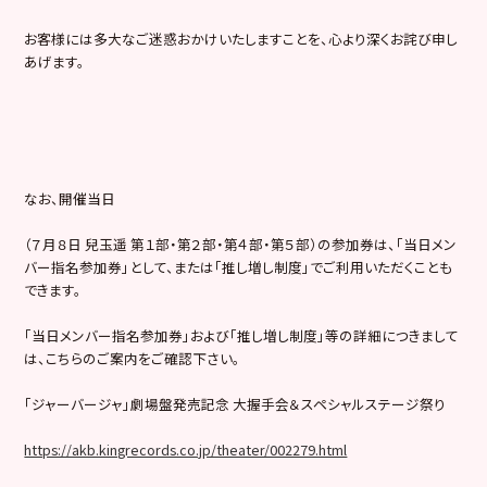
お客様には多大なご迷惑おかけいたしますことを、心より深くお詫び申し
あげます。
なお、開催当日
（７月８日 兒玉遥 第１部・第２部・第４部・第５部）の参加券は、「当日メン
バー指名参加券」として、または「推し増し制度」でご利用いただくことも
できます。
「当日メンバー指名参加券」および「推し増し制度」等の詳細につきまして
は、こちらのご案内をご確認下さい。
「ジャーバージャ」劇場盤発売記念 大握手会＆スペシャルステージ祭り
https://akb.kingrecords.co.jp/theater/002279.html