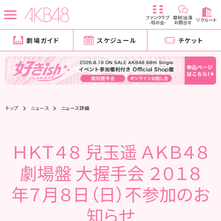
ファンクラブ
取材/出演
リクルート
-柱の会-
お問合せ
劇場ガイド
スケジュール
チケット
トップ
ニュース
ニュース詳細
ＨＫＴ４８ 兒玉遥 ＡＫＢ４８
劇場盤 大握手会 ２０１８
年７月８日（日）不参加のお
知らせ