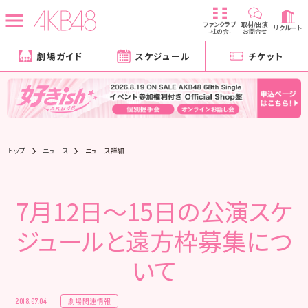
ファンクラブ
取材/出演
リクルート
-柱の会-
お問合せ
劇場ガイド
スケジュール
チケット
トップ
ニュース
ニュース詳細
7月12日～15日の公演スケ
ジュールと遠方枠募集につ
いて
劇場関連情報
2018.07.04