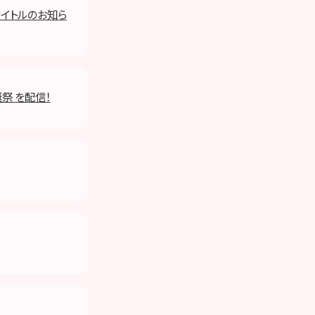
始タイトルのお知ら
誕祭 を配信！