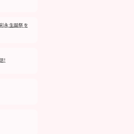
井彩永 生誕祭 を
信！