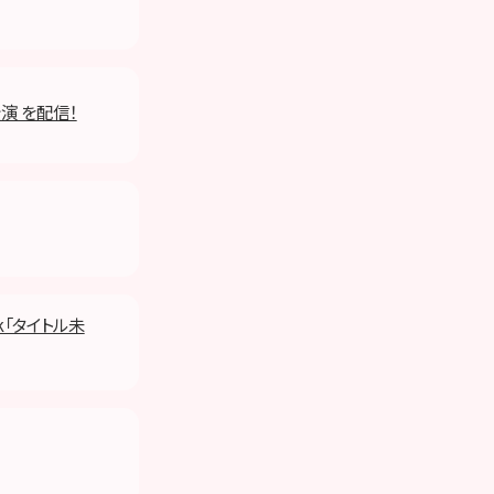
公演 を配信！
k「タイトル未