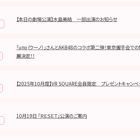
【本日の劇場公演】水島美結 一部出演のお知らせ
報
「uno（ウーノ）」さんとAKB48のコラボ第二弾！東京握手会で
展決定！！
【2025年10月度】VR SQUARE会員限定 プレゼントキャン
10月19日 「ＲＥＳＥＴ」公演のご案内
報