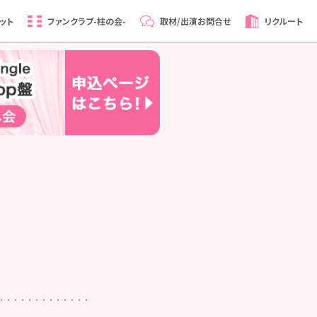
ット
ファンクラブ
-柱の会-
取材/出演
お問合せ
リクルート