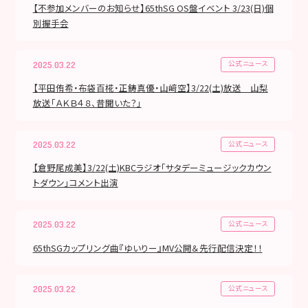
【不参加メンバーのお知らせ】65thSG OS盤イベント 3/23(日)個
別握手会
公式ニュース
2025.03.22
【平田侑希・布袋百椛・正鋳真優・山﨑空】3/22(土)放送 山梨
放送「ＡＫＢ４８、昔聞いた？」
公式ニュース
2025.03.22
【倉野尾成美】3/22(土)KBCラジオ「サタデーミュージックカウン
トダウン」コメント出演
公式ニュース
2025.03.22
65thSGカップリング曲『ゆいりー』MV公開＆先行配信決定！！
公式ニュース
2025.03.22