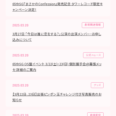
65thSG『まさかのConfession』発売記念 タワーレコード限定キ
ャンペーン決定！
劇場関連情報
2025.03.20
3月27日 「今日は誰に恋をする？」公演の出演メンバー・お申し
込みについて
公式ニュース
2025.03.20
65thSG OS盤イベント 3/22(土)・23(日) 個別握手会@幕張メッ
セ 詳細のご案内
グッズ
2025.03.20
【3月22日、23日】出張ピンポン玉チャレンジ付き写真販売のお
知らせ
劇場配信
2025.03.20